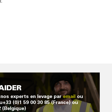
z.
 AIDER
e nos experts en levage par
email
ou
u
+33 (0)1 59 00 30 85 (France)
ou
 (Belgique)