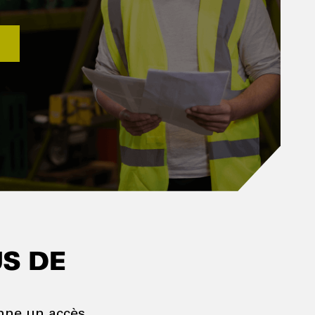
US DE
onne un accès