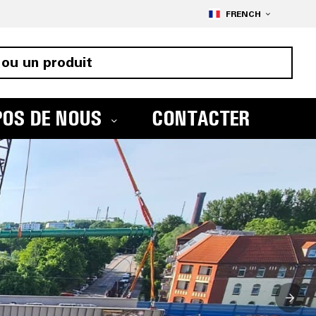
Skip
LANGUAGE
to
FRENCH
Conte
POS DE NOUS
CONTACTER
GE | CHOIX, DIS