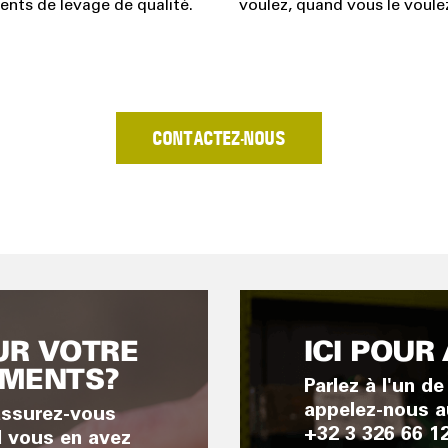
nts de levage de qualité.
voulez, quand vous le voule
CONTACTEZ-NOUS
UR VOTRE
ICI POUR
EMENTS?
Parlez à l'un d
appelez-nous a
assurez-vous
+32 3 326 66 12
 vous en avez