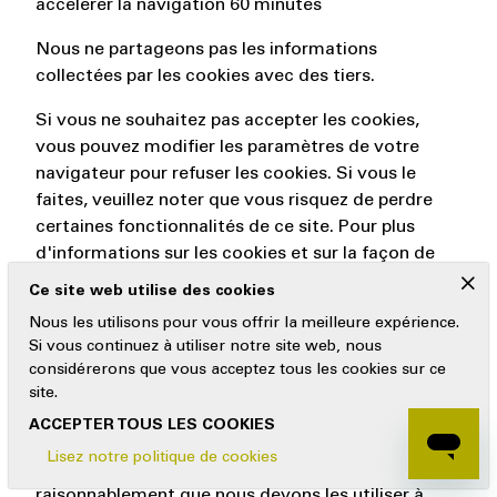
accélérer la navigation 60 minutes
Nous ne partageons pas les informations
collectées par les cookies avec des tiers.
Si vous ne souhaitez pas accepter les cookies,
vous pouvez modifier les paramètres de votre
navigateur pour refuser les cookies. Si vous le
faites, veuillez noter que vous risquez de perdre
certaines fonctionnalités de ce site. Pour plus
d'informations sur les cookies et sur la façon de
les désactiver, veuillez consulter la page Web du
x
Ce site web utilise des cookies
Commissariat à l'information sur les cookies :
Nous les utilisons pour vous offrir la meilleure expérience.
https://ico.org.uk/for-the-public/online/cookies/.
Si vous continuez à utiliser notre site web, nous
considérerons que vous acceptez tous les cookies sur ce
5.7 CHANGEMENT DE FINALITÉ
site.
Nous n'utiliserons vos données personnelles que
ACCEPTER TOUS LES COOKIES
pour les finalités pour lesquelles nous les avons
Lisez notre politique de cookies
collectées, sauf si nous considérons
raisonnablement que nous devons les utiliser à