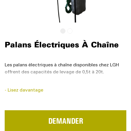
Palans Électriques À Chaîne
Les palans électriques à chaîne disponibles chez LGH
offrent des capacités de levage de 0,5t à 20t.
Les modèles pour charge de 0,5t et 1t sont disponibles
Lisez davantage
avec une tension d’alimentation de 230V, les modèles à
partir d’1t avec une tension d’alimentation de 400V.
Caractéristiques de Série :
DEMANDER
Commandes précises, sans à-coup, pour un
positionnement exact des charges