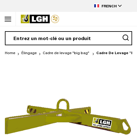
to
LANGUAGE
Content
FRENCH
Home
Élingage
Cadre de levage "big bag"
Cadre De Levage "Bi