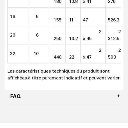
180
10.8
x 41
276
16
5
155
11
47
526.3
2
2 x
20
6
250
13.2
x 45
312.5
2
2 x
32
10
440
22
x 47
500
Les caractéristiques techniques du produit sont
affichées à titre purement indicatif et peuvent varier.
FAQ