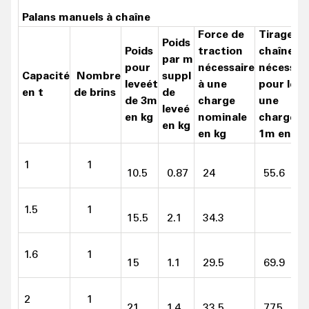
Applications :
Palans manuels à chaîne
Idéal pour une utilisation dans les ateliers, les
Force de
Tirage de
Poids
chantiers de construction, et les environnements
Poids
traction
chaîne
par m
industriels
pour
nécessaire
nécessai
Capacité
Nombre
suppl
Adapté pour des conditions de fonctionnement
leveét
à une
pour leve
en t
de brins
de
difficiles
de 3m
charge
une
leveé
en kg
nominale
charge d
en kg
en kg
1m en m
Commandez un palan manuel à chaîne adapté à vos
besoins chez LGH en cliquant sur le bouton « Ajouter au
1
1
10.5
0.87
24
55.6
panier ».
1.5
1
57
15.5
2.1
34.3
1.6
1
15
1.1
29.5
69.9
2
1
21
1.4
33.5
77.5