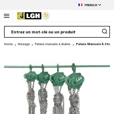
to
LANGUAGE
Content
FRENCH
Home
Hissage
Palans manuels à chaîne
Palans Manuels À Chaî