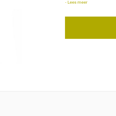
Lees meer
Draagvermogen: 0,8t tot 
Ook bekend als: puller, rik-r