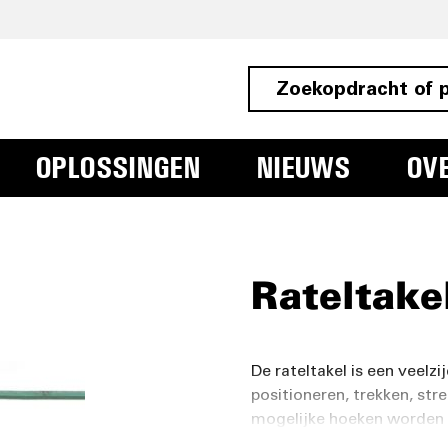
OPLOSSINGEN
NIEUWS
OV
Rateltake
De rateltakel is een veelz
positioneren, trekken, stre
mogelijke hoeken worden g
voor kleine ruimten en is v