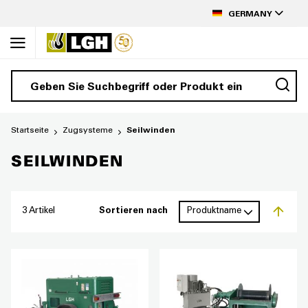
Inhalt
SPRACHE
springen
GERMANY
Startseite
Zugsysteme
Seilwinden
SEILWINDEN
3
Artikel
Sortieren nach
Abstei